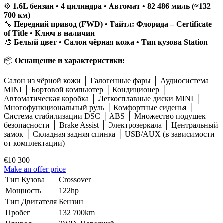
⚙️
1.6L бензин • 4 цилиндра • Автомат • 82 486 миль (≈132
700 км)
🔧
Передний привод (FWD) • Тайтл: Флорида – Certificate
of Title • Ключ в наличии
🎨
Белый цвет • Салон чёрная кожа • Тип кузова Station
📦
Оснащение и характеристики:
Салон из чёрной кожи │ Галогенные фары │ Аудиосистема
MINI │ Бортовой компьютер │ Кондиционер │
Автоматическая коробка │ Легкосплавные диски MINI │
Многофункциональный руль │ Комфортные сиденья │
Система стабилизации DSC │ ABS │ Множество подушек
безопасности │ Brake Assist │ Электрозеркала │ Центральный
замок │ Складная задняя спинка │ USB/AUX (в зависимости
от комплектации)
€10 300
Make an offer price
Тип Кузова
Crossover
Мощность
122hp
Тип Двигателя
Бензин
Пробег
132 700km