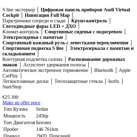
S line экстерьер │
Цифровая панель приборов Audi Virtual
Cockpit
│
Навигация Full Map
│
Парктроники спереди и сзади │
Круиз-контроль
│
Светодиодные фары LED + ДХО
│
Климат-контроль │
Спортивные сиденья с подогревом
│
Электросиденья с памятью
│
Спортивный кожаный руль с лепестками переключения
│
Спортивная подвеска S line
│
Электрозеркала с памятью и
складыванием
│
Контурная подсветка салона │
Распознавание дорожных
знаков
│ Ассистент удержания полосы │
Автоматическое экстренное торможение │ Bluetooth │ Apple
CarPlay │
Легкосплавные диски │ Теплозащитные стекла │ Isofix │
Start/Stop
€25 300
Make an offer price
Тип Кузова
Sedan
Мощность
245hp
Тип Двигателя
Бензин
Пробег
146 761km
Привод
2WD, Передний