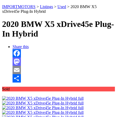
IMPORTMOTORS
>
Listings
>
Used
>
2020 BMW X5
xDrive45e Plug-In Hybrid
2020 BMW X5 xDrive45e Plug-
In Hybrid
Share this
Facebook
Mastodon
Email
Отправить
Sold