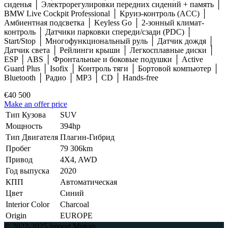
сиденья │ Электрорегулировки передних сидений + память │
BMW Live Cockpit Professional │ Круиз-контроль (ACC) │
Амбиентная подсветка │ Keyless Go │ 2-зонный климат-
контроль │ Датчики парковки спереди/сзади (PDC) │
Start/Stop │ Многофункциональный руль │ Датчик дождя │
Датчик света │ Рейлинги крыши │ Легкосплавные диски │
ESP │ ABS │ Фронтальные и боковые подушки │ Active
Guard Plus │ Isofix │ Контроль тяги │ Бортовой компьютер │
Bluetooth │ Радио │ MP3 │ CD │ Hands-free
€40 500
Make an offer price
Тип Кузова
SUV
Мощность
394hp
Тип Двигателя
Плагин-Гибрид
Пробег
79 306km
Привод
4X4, AWD
Год выпуска
2020
КПП
Автоматическая
Цвет
Синий
Interior Color
Charcoal
Origin
EUROPE
© 2022-2025 Import Motors