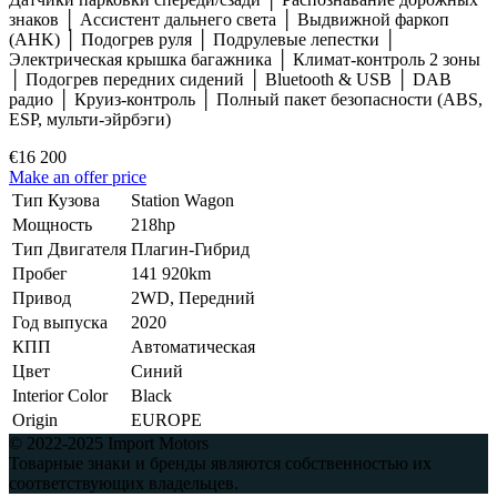
знаков │ Ассистент дальнего света │ Выдвижной фаркоп
(AHK) │ Подогрев руля │ Подрулевые лепестки │
Электрическая крышка багажника │ Климат-контроль 2 зоны
│ Подогрев передних сидений │ Bluetooth & USB │ DAB
радио │ Круиз-контроль │ Полный пакет безопасности (ABS,
ESP, мульти-эйрбэги)
€16 200
Make an offer price
Тип Кузова
Station Wagon
Мощность
218hp
Тип Двигателя
Плагин-Гибрид
Пробег
141 920km
Привод
2WD, Передний
Год выпуска
2020
КПП
Автоматическая
Цвет
Синий
Interior Color
Black
Origin
EUROPE
© 2022-2025 Import Motors
Товарные знаки и бренды являются собственностью их
соответствующих владельцев.