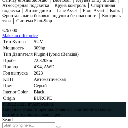
CarPlay & Android Auto │ Bluetooth │ Keyless Entry & Start │
Атмосферная подсветка │ Круиз-контроль │ Спортивная
подвеска │ Литые диски │ Lane Assist │ Front Assist │ Isofix │
Фронтальные и боковые подушки безопасности │ Контроль
тяги │ Система Start-Stop
€26 000
Make an offer price
Тип Кузова
SUV
Мощность
309hp
Тип Двигателя
Plugin-Hybrid (Benzină)
Пробег
72.320km
Привод
4X4, AWD
Год выпуска
2023
КПП
Автоматическая
Цвет
Серый
Interior Color
Black
Origin
EUROPE
© 2022-2025 Import Motors
Товарные знаки и бренды являются собственностью их
соответствующих владельцев.
Search