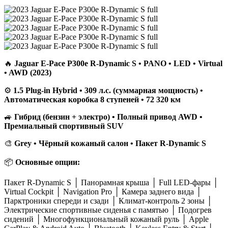
🔥
Jaguar E-Pace P300e R-Dynamic S • PANO • LED • Virtual
• AWD (2023)
⚙️
1.5 Plug-in Hybrid • 309 л.с. (суммарная мощность) •
Автоматическая коробка 8 ступеней • 72 320 км
🚙
Гибрид (бензин + электро) • Полный привод AWD •
Премиальный спортивный SUV
🎨
Grey • Чёрный кожаный салон • Пакет R-Dynamic S
📦
Основные опции:
Пакет R-Dynamic S │ Панорамная крыша │ Full LED-фары │
Virtual Cockpit │ Navigation Pro │ Камера заднего вида │
Парктроники спереди и сзади │ Климат-контроль 2 зоны │
Электрические спортивные сиденья с памятью │ Подогрев
сидений │ Многофункциональный кожаный руль │ Apple