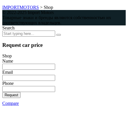
IMPORTMOTORS
>
Shop
© 2022-2025 Import Motors
Товарные знаки и бренды являются собственностью их
соответствующих владельцев.
Search
Request car price
Shop
Name
Email
Phone
Request
Compare