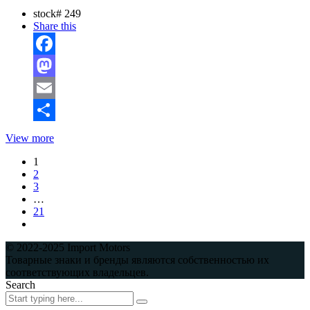
stock#
249
Share this
Facebook
Mastodon
Email
Отправить
View more
1
2
3
…
21
© 2022-2025 Import Motors
Товарные знаки и бренды являются собственностью их
соответствующих владельцев.
Search